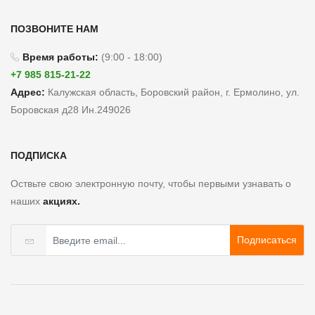
Food
Hass
Cupboard
Large
ПОЗВОНИТЕ НАМ
$12.90
Время работы:
(9:00 - 18:00)
Bakery
Tailgater
+7 985 815-21-22
Ham
Адрес:
Калужская область, Боровский район, г. Ермолино, ул.
Frozen
Organic
Foods
Боровская д28 Ин.249026
Sandwich
$33.49
Ready
Extreme
ПОДПИСКА
Meals
Organic
Оствьте свою электронную почту, чтобы первыми узнавать о
Light Can
Drinks,
наших
акциях.
Tea
&
(16)
Coffee
$4.99
$8.99
Подписаться
Extreme
Beer,
Organic
Wine
Light
&
Can
Spirits